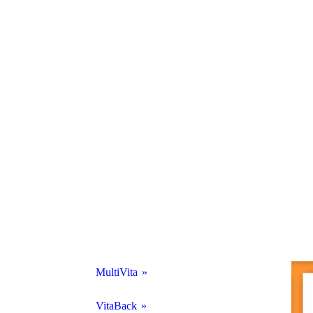
MultiVita
MultiVita "Unser Bestes"
VitaBack