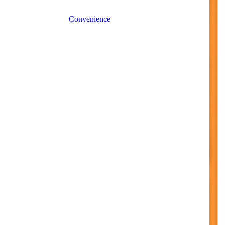
Brötchen
Convenience
Bäckerbrötchen
Brot
Dinkel
Feinteig
Premium
Rührkuchen 60%